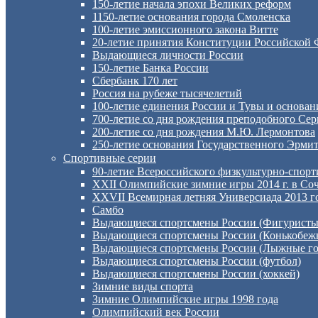
150-летие начала эпохи Великих реформ
1150-летие основания города Смоленска
100-летие эмиссионного закона Витте
20-летие принятия Конституции Российской
Выдающиеся личности России
150-летие Банка России
Сбербанк 170 лет
Россия на рубеже тысячелетий
100-летие единения России и Тувы и основан
700-летие со дня рождения преподобного Сер
200-летие со дня рождения М.Ю. Лермонтова
250-летие основания Государственного Эрми
Спортивные серии
90-летие Всероссийского физкультурно-спор
XXII Олимпийские зимние игры 2014 г. в Со
XXVII Всемирная летняя Универсиада 2013 го
Самбо
Выдающиеся спортсмены России (Фигуристы
Выдающиеся спортсмены России (Конькобеж
Выдающиеся спортсмены России (Лыжные го
Выдающиеся спортсмены России (футбол)
Выдающиеся спортсмены России (хоккей)
Зимние виды спорта
Зимние Олимпийские игры 1998 года
Олимпийский век России