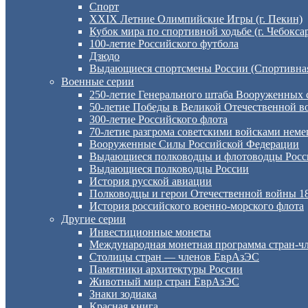
Спорт
XXIX Летние Олимпийские Игры (г. Пекин)
Кубок мира по спортивной ходьбе (г. Чебокса
100-летие Российского футбола
Дзюдо
Выдающиеся спортсмены России (Спортивная
Военные серии
250-летие Генерального штаба Вооруженных 
50-летие Победы в Великой Отечественной во
300-летие Российского флота
70-летие разгрома советскими войсками неме
Вооруженные Силы Российской Федерации
Выдающиеся полководцы и флотоводцы Росс
Выдающиеся полководцы России
История русской авиации
Полководцы и герои Отечественной войны 18
История российского военно-морского флота
Другие серии
Инвестиционные монеты
Международная монетная программа стран-
Столицы стран — членов ЕврАзЭС
Памятники архитектуры России
Животный мир стран ЕврАзЭС
Знаки зодиака
Красная книга