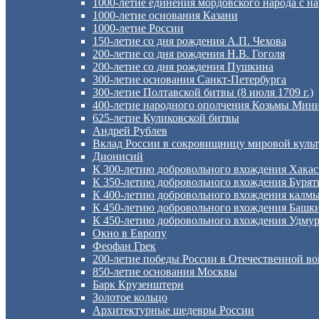
1000-летие единения мордовского народа с н
1000-летие основания Казани
1000-летие России
150-летие со дня рождения А.П. Чехова
200-летие со дня рождения Н.В. Гоголя
200-летие со дня рождения Пушкина
300-летие основания Санкт-Петербурга
300-летие Полтавской битвы (8 июля 1709 г.)
400-летие народного ополчения Козьмы Мин
625-летие Куликовской битвы
Андрей Рублев
Вклад России в сокровищницу мировой куль
Дионисий
К 300-летию добровольного вхождения Хакас
К 350-летию добровольного вхождения Буряти
К 400-летию добровольного вхождения калмыц
К 450-летию добровольного вхождения Башки
К 450-летию добровольного вхождения Удмурт
Окно в Европу
Феофан Грек
200-летие победы России в Отечественной во
850-летие основания Москвы
Барк Крузенштерн
Золотое кольцо
Архитектурные шедевры России