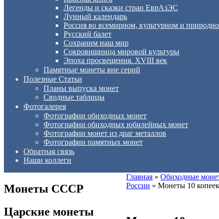
Легенды и сказки стран ЕврАзЭС
Лунный календарь
Россия во всемирном, культурном и приро
Русский балет
Сохраним наш мир
Сокровищница мировой культуры
Эпоха просвещения. XVIII век
Памятные монеты вне серий
Полезные Статьи
Планы выпуска монет
Сводные таблицы
Фотогалерея
Фотографии обиходных монет
Фотографии обиходных юбилейных монет
Фотографии монет из драг металлов
Фотографии памятных монет
Обратная связь
Наши коллеги
Главная
»
Обиходные моне
России
»
Монеты 10 копее
Монеты СССР
Царские монеты