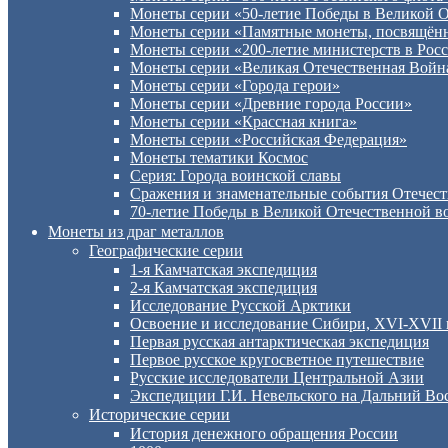
Монеты серии «50-летие Победы в Великой 
Монеты серии «Памятные монеты, посвящённы
Монеты cерии «200-летие министерств в Рос
Монеты серии «Великая Отечественная Войн
Монеты серии «Города герои»
Монеты серии «Древние города России»
Монеты серии «Крассная книга»
Монеты серии «Российская Федерация»
Монеты тематики Космос
Серия: Города воинской славы
Сражения и знаменательные события Отечест
70-летие Победы в Великой Отечественной во
Монеты из драг металлов
Географические серии
1-я Камчатская экспедиция
2-я Камчатская экспедиция
Исследование Русской Арктики
Освоение и исследование Сибири, XVI-XVII 
Первая русская антарктическая экспедиция
Первое русское кругосветное путешествие
Русские исследователи Центральной Азии
Экспедиции Г.И. Невельского на Дальний Вост
Исторические серии
История денежного обращения России