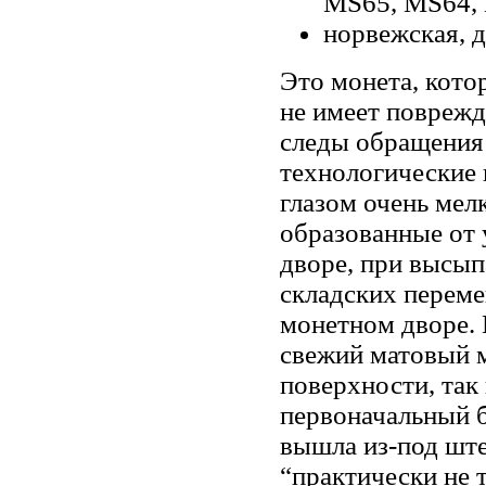
MS65, MS64, 
норвежская, д
Это монета, кото
не имеет повреж
следы обращения 
технологические
глазом очень мелк
образованные от 
дворе, при высып
складских перем
монетном дворе. 
свежий матовый м
поверхности, так
первоначальный б
вышла из-под ште
“практически не 