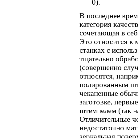
0).
В последнее врем
категория качеств
сочетающая в себ
Это относится к 
станках с исполь
тщательно обрабо
(совершенно случ
относятся, напри
полированным шт
чеканенные обыч
заготовке, первы
штемпелем (так н
Отличительные че
недостаточно мат
зеркальная повер