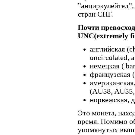
”анциркулейтед”,
стран СНГ.
Почти превосхо
UNC(extremely fi
английская (сh
uncirculated, a
немецкая ( ban
французская (f
американская
(AU58, AU55,
норвежская, д
Это монета, нахо
время. Помимо о
упомянутых выше,