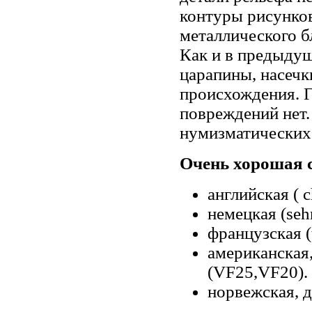
контуры рисунков
металлического б
Как и в предыдущ
царапины, насечк
происхождения. Г
повреждений нет. 
нумизматических 
Очень хорошая с
английская ( сh
немецкая (sehr
французская (t
американская
(VF25,VF20).
норвежская, д