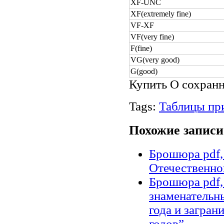
XF-UNC
XF(extremely fine)
VF-XF
VF(very fine)
F(fine)
VG(very good)
G(good)
Купить О сохранн
Tags:
Таблицы пр
Похожие записи
Брошюра pdf,
Отечественно
Брошюра pdf,
знаменательн
года и загра
годов”