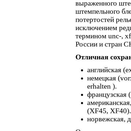
выраженного штем
штемпельного бле
потертостей рель
исключением ред
термином unc-, x
России и стран С
Отличная сохран
английская (ex
немецкая (vorz
erhalten ).
французская (
американская
(XF45, XF40).
норвежская, д