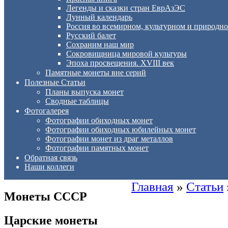
Легенды и сказки стран ЕврАзЭС
Лунный календарь
Россия во всемирном, культурном и приро
Русский балет
Сохраним наш мир
Сокровищница мировой культуры
Эпоха просвещения. XVIII век
Памятные монеты вне серий
Полезные Статьи
Планы выпуска монет
Сводные таблицы
Фотогалерея
Фотографии обиходных монет
Фотографии обиходных юбилейных монет
Фотографии монет из драг металлов
Фотографии памятных монет
Обратная связь
Наши коллеги
Главная
»
Статьи
Монеты СССР
Царские монеты