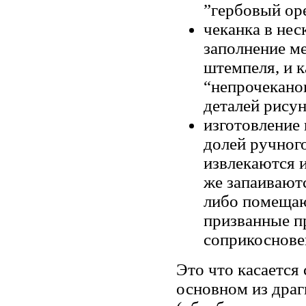
”гербовый орел
чеканка в нес
заполнение м
штемпеля, и к
“непрочекано
деталей рису
изготовление
долей ручног
извлекаются и
же запаивают
либо помещаю
призванные п
соприкоснове
Это что касается
основном из драг