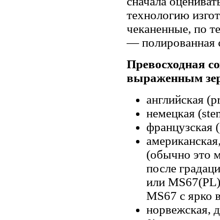
сначала оцениват
технологию изго
чеканенные, по т
— полированная 
Превосходная со
выраженным зерк
английская (pro
немецкая (stem
французская (p
американская
(обычно это 
после градаци
или MS67(PL) 
MS67 с ярко 
норвежская, д