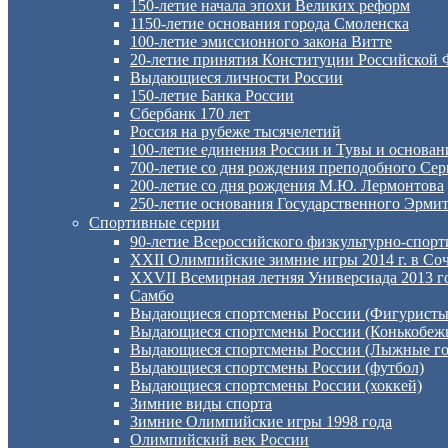
150-летие начала эпохи Великих реформ
1150-летие основания города Смоленска
100-летие эмиссионного закона Витте
20-летие принятия Конституции Российской
Выдающиеся личности России
150-летие Банка России
Сбербанк 170 лет
Россия на рубеже тысячелетий
100-летие единения России и Тувы и основан
700-летие со дня рождения преподобного Сер
200-летие со дня рождения М.Ю. Лермонтова
250-летие основания Государственного Эрми
Спортивные серии
90-летие Всероссийского физкультурно-спор
XXII Олимпийские зимние игры 2014 г. в Со
XXVII Всемирная летняя Универсиада 2013 го
Самбо
Выдающиеся спортсмены России (Фигуристы
Выдающиеся спортсмены России (Конькобеж
Выдающиеся спортсмены России (Лыжные го
Выдающиеся спортсмены России (футбол)
Выдающиеся спортсмены России (хоккей)
Зимние виды спорта
Зимние Олимпийские игры 1998 года
Олимпийский век России