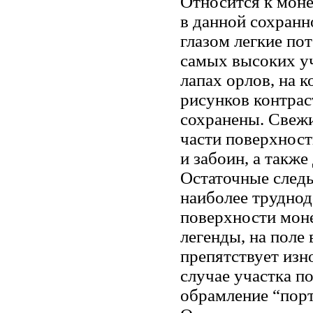
Относится к моне
в данной сохран
глазом легкие по
самых высоких уч
лапах орлов, на к
рисунков контрас
сохранены. Свежи
части поверхност
и забоин, а также
Остаточные следы
наиболее трудно
поверхности мон
легенды, на поле
препятствует изн
случае участка по
обрамление “порт