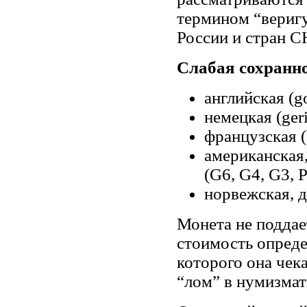
термином “веригу
России и стран С
Cлабая сохранн
английская (go
немецкая (geri
французская (b
американская
(G6, G4, G3, P
норвежская, д
Монета не поддае
стоимость опреде
которого она чек
“лом” в нумизмат