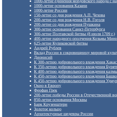
1000-летие единения мордовского народа с н
1000-летие основания Казани
1000-летие России
150-летие со дня рождения А.П. Чехова
200-летие со дня рождения Н.В. Гоголя
200-летие со дня рождения Пушкина
300-летие основания Санкт-Петербурга
300-летие Полтавской битвы (8 июля 1709 г.)
400-летие народного ополчения Козьмы Мин
625-летие Куликовской битвы
Андрей Рублев
Вклад России в сокровищницу мировой куль
Дионисий
К 300-летию добровольного вхождения Хакас
К 350-летию добровольного вхождения Буряти
К 400-летию добровольного вхождения калмыц
К 450-летию добровольного вхождения Башки
К 450-летию добровольного вхождения Удмурт
Окно в Европу
Феофан Грек
200-летие победы России в Отечественной во
850-летие основания Москвы
Барк Крузенштерн
Золотое кольцо
Архитектурные шедевры России