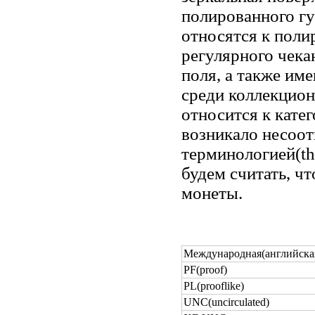
полированного гу
относятся к поли
регулярного чек
поля, а также им
среди коллекцион
относится к кате
возникало несоо
терминологией(the
будем считать, чт
монеты.
Международная(английска
PF(proof)
PL(prooflike)
UNC(uncirculated)