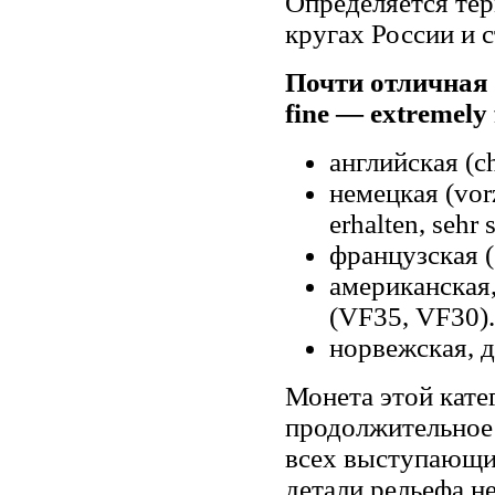
Определяется тер
кругах России и 
Почти отличная
fine — extremely 
английская (сh
немецкая (vorz
erhalten, sehr 
французская (s
американская
(VF35, VF30).
норвежская, д
Монета этой кате
продолжительное 
всех выступающих
детали рельефа н