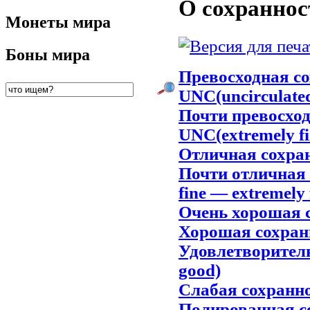
О сохраннос
Монеты мира
Боны мира
Превосходная с
UNC(uncirculate
Почти превосхо
UNC(extremely fi
Отличная сохран
Почти отличная
fine — extremely 
Очень хорошая с
Хорошая сохранн
Удовлетворител
good)
Cлабая сохранн
Полированная со