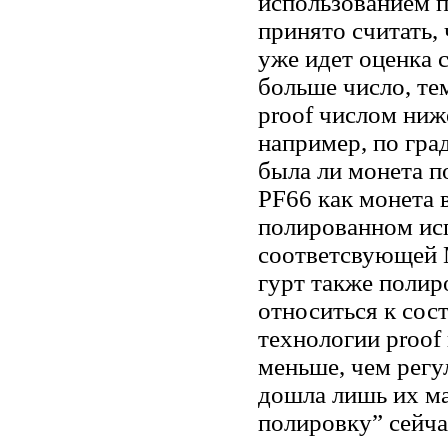
использованием п
принято считать, 
уже идет оценка 
больше число, те
proof числом ниже
например, по град
была ли монета 
PF66 как монета 
полированном ис
соответсвующей M
гурт также полир
относиться к сос
технологии proof 
меньше, чем регу
дошла лишь их ма
полировку” сейча