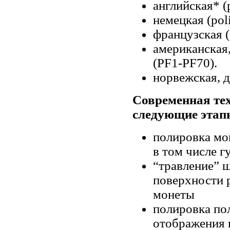
английская* (p
немецкая (poli
французская (f
американская
(PF1-PF70).
норвежская, д
Современная тех
следующие этап
полировка мо
в том числе г
“травление” 
поверхности 
монеты
полировка по
отображения 