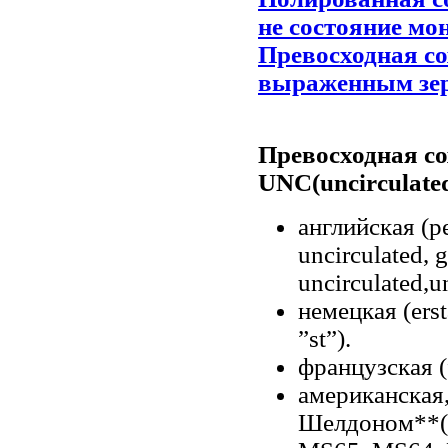
не состояние мон
Превосходная со
выраженным зерк
Превосходная с
UNC(uncirculate
английская (pe
uncirculated, g
uncirculated,un
немецкая (ers
”st”).
французская (f
американская
Шелдоном**(