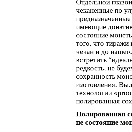
Отдельной главо
чеканенные по ул
предназначенные 
имеющие донатив
состояние монеты
того, что тиражи
чекан и до нашег
встретить “идеал
редкость, не буд
сохранность моне
изотовления. Выд
технологии «proo
полированная со
Полированная со
не состояние мон