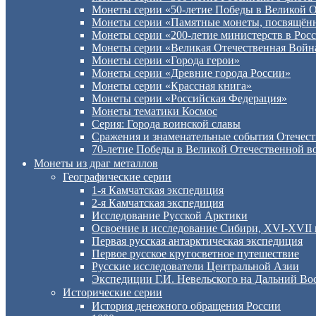
Монеты серии «50-летие Победы в Великой 
Монеты серии «Памятные монеты, посвящённы
Монеты cерии «200-летие министерств в Рос
Монеты серии «Великая Отечественная Войн
Монеты серии «Города герои»
Монеты серии «Древние города России»
Монеты серии «Крассная книга»
Монеты серии «Российская Федерация»
Монеты тематики Космос
Серия: Города воинской славы
Сражения и знаменательные события Отечест
70-летие Победы в Великой Отечественной во
Монеты из драг металлов
Географические серии
1-я Камчатская экспедиция
2-я Камчатская экспедиция
Исследование Русской Арктики
Освоение и исследование Сибири, XVI-XVII 
Первая русская антарктическая экспедиция
Первое русское кругосветное путешествие
Русские исследователи Центральной Азии
Экспедиции Г.И. Невельского на Дальний Вост
Исторические серии
История денежного обращения России