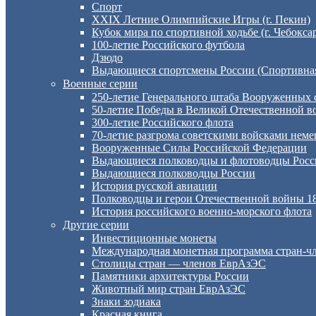
Спорт
XXIX Летние Олимпийские Игры (г. Пекин)
Кубок мира по спортивной ходьбе (г. Чебокса
100-летие Российского футбола
Дзюдо
Выдающиеся спортсмены России (Спортивная
Военные серии
250-летие Генерального штаба Вооруженных 
50-летие Победы в Великой Отечественной во
300-летие Российского флота
70-летие разгрома советскими войсками неме
Вооруженные Силы Российской Федерации
Выдающиеся полководцы и флотоводцы Росс
Выдающиеся полководцы России
История русской авиации
Полководцы и герои Отечественной войны 18
История российского военно-морского флота
Другие серии
Инвестиционные монеты
Международная монетная программа стран-
Столицы стран — членов ЕврАзЭС
Памятники архитектуры России
Животный мир стран ЕврАзЭС
Знаки зодиака
Красная книга